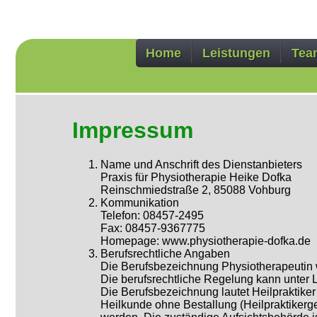
Home
Leistungen
Tea
Physiotherapie
Osteopathie
Physikalische T
Alternative Be
Impressum
Name und Anschrift des Dienstanbieters
Praxis für Physiotherapie Heike Dofka
Reinschmiedstraße 2, 85088 Vohburg
Kommunikation
Telefon: 08457-2495
Fax: 08457-9367775
Homepage: www.physiotherapie-dofka.de
Berufsrechtliche Angaben
Die Berufsbezeichnung Physiotherapeutin 
Die berufsrechtliche Regelung kann unter 
Die Berufsbezeichnung lautet Heilpraktike
Heilkunde ohne Bestallung (Heilpraktiker