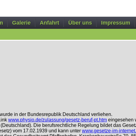
m
Galerie
Anfahrt
Über uns
Impressum
herapie
handlungsmethoden
Praxis
Physio
wurde in der Bundesrepublik Deutschland verliehen.
Link
www.physio.de/zulassung/gesetz-beruf-pt.htm
eingesehen 
r (Deutschland). Die berufsrechtliche Regelung bildet das Ges
gesetz) vom 17.02.1939 und kann unter
www.gesetze-im-internet