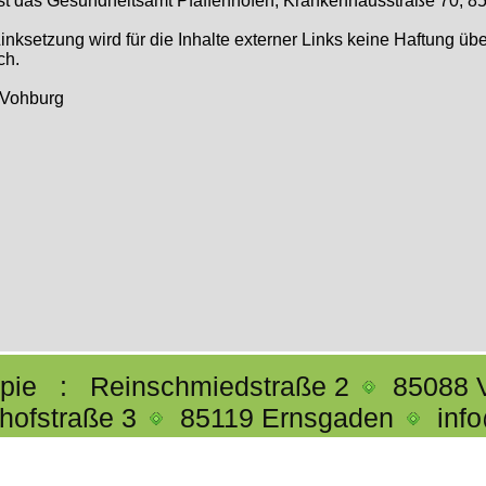
st das Gesundheitsamt Pfaffenhofen, Krankenhausstraße 70, 85
r Linksetzung wird für die Inhalte externer Links keine Haftung ü
ch.
 Vohburg
apie
:
Reinschmiedstraße 2
85088 
hofstraße 3
85119 Ernsgaden
info