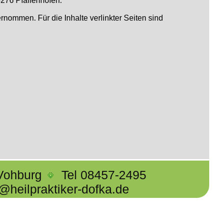
276 Pfaffenhofen.
bernommen. Für die Inhalte verlinkter Seiten sind
Vohburg
Tel 08457-2495
@heilpraktiker-dofka.de