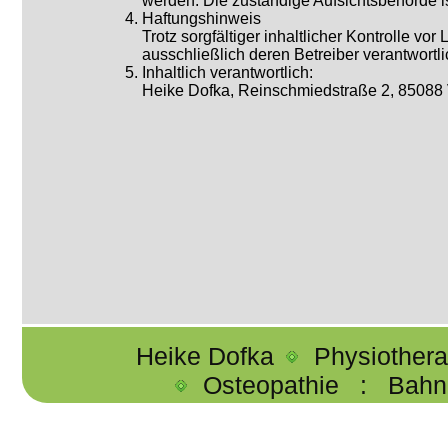
werden. Die zuständige Aufsichtsbehörde i
Haftungshinweis
Trotz sorgfältiger inhaltlicher Kontrolle vo
ausschließlich deren Betreiber verantwortli
Inhaltlich verantwortlich:
Heike Dofka, Reinschmiedstraße 2, 85088
Heike Dofka
Physiother
Osteopathie
:
Bahn