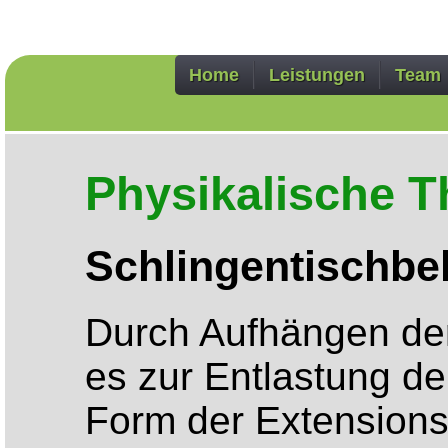
Home
Leistungen
Team
Physiotherapie
Osteopathie
Physikalische The
Alternative Beha
Physikalische T
Schlingentischb
Durch Aufhängen der
es zur Entlastung d
Form der Extensions