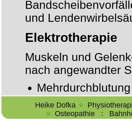
Bandscheibenvorfäl
und Lendenwirbelsä
Elektrotherapie
Muskeln und Gelenke
nach angewandter S
Mehrdurchblutung
Stoffwechselsteig
Heike Dofka
Physiotherap
Lymphflussverbes
Osteopathie
:
Bahnh
Entzündungshem